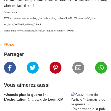
chères familles !
Selon Benoit
XVIhttp://www.vatican.va/holy_father/benedict_xvi/homilies/2012/documents/hf_ben-
xvi_hom_20120603_milano_fr.html
image http://www.sassenage.fr/sites/default/files/Famille_400.png
#Pape
Partager
Vous aimerez aussi
«Jamais plus la guerre !» :
L’exhortation à la paix de Léon XIV