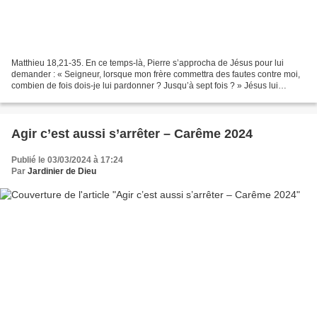
Matthieu 18,21-35. En ce temps-là, Pierre s’approcha de Jésus pour lui
demander : « Seigneur, lorsque mon frère commettra des fautes contre moi,
combien de fois dois-je lui pardonner ? Jusqu’à sept fois ? » Jésus lui
répondit : « Je ne te dis pas jusqu’à...
Agir c’est aussi s’arrêter – Carême 2024
Publié le 03/03/2024 à 17:24
Par
Jardinier de Dieu