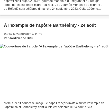
https://fr.zenit.org/2023/03/21/journee-mondiale-du-migrant-et-du-refugie-
libres-de-choisir-entre-migrer-ou-rester/ La Journée Mondiale du Migrant et
du Réfugié sera célébrée dimanche 24 septembre 2023. Cette 109ème
JMMR a pour thème : « Libres de choisir...
À l’exemple de l’apôtre Barthélémy - 24 août
Publié le 24/08/2023 à 11:05
Par
Jardinier de Dieu
Merci à Zenit pour cette image Le pape François invite à suivre l’exemple de
l’apôtre saint Barthélemy, dont la fête est célébrée le 24 août, et « à