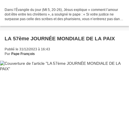
Dans l’Évangile du jour (Mt 5, 20-26), Jésus explique « comment l’amour
doit être entre les chrétiens », a souligné le pape : « Si votre justice ne
surpasse pas celle des scribes et des pharisiens, vous n’entrerez pas dans
le Royaume des cieux. » Les...
LA 57ème JOURNÉE MONDIALE DE LA PAIX
Publié le 31/12/2023 à 16:43
Par
Pape François