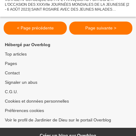
L'OCCASION DES XXXVIIe JOURNÉES MONDIALES DE LA JEUNESSE [2
- 6 AOÛT 2023] SAINT ROSAIRE AVEC DES JEUNES MALADES
DISCOURS DU SAINT-PÈRE Chapelle des apparitions du Sanctuaire de
Notre-Dame de Fatima Samedi...
< Page précédente
Page suivante >
Hébergé par Overblog
Top articles
Pages
Contact
Signaler un abus
C.G.U.
Cookies et données personnelles
Préférences cookies
Voir le profil de Jardinier de Dieu sur le portail Overblog
Créer un blog sur Overblog