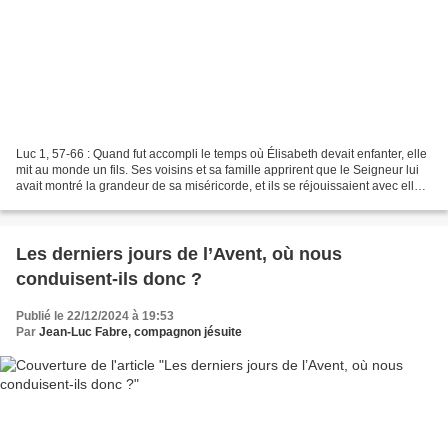
Luc 1, 57-66 : Quand fut accompli le temps où Élisabeth devait enfanter, elle
mit au monde un fils. Ses voisins et sa famille apprirent que le Seigneur lui
avait montré la grandeur de sa miséricorde, et ils se réjouissaient avec elle.
Le huitième jour,...
Les derniers jours de l’Avent, où nous
conduisent-ils donc ?
Publié le 22/12/2024 à 19:53
Par
Jean-Luc Fabre, compagnon jésuite