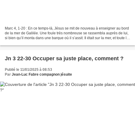
Marc 4, 1-20 : En ce temps-là, Jésus se mit de nouveau à enseigner au bord
de la mer de Galilée. Une foule très nombreuse se rassembla auprès de lui,
si bien qu’il monta dans une barque où il s’assit. Il était sur la mer, et toute la
foule était près...
Jn 3 22-30 Occuper sa juste place, comment ?
Publié le 11/01/2025 à 08:53
Par
Jean-Luc Fabre compagnon jésuite