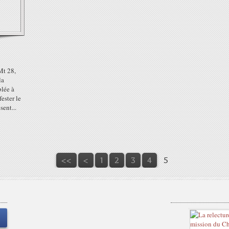
Mt 28,
la
blée à
fester le
sent...
<<
<
1
2
3
4
5