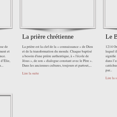
La prière chrétienne
Le 
use de
La prière est la clef de la « connaissance » de Dieu
1214 On 
ement et
et de la transformation du monde. Chaque baptisé
lequel i
ance.
a besoin d'une prière authentique, à « l'école de
signifie
 d’Élie,
Jésus », de son « dialogue constant avec le Père ».
dans l’
...
Dans les anciennes cultures, toujours et partout,...
catéchum
par...
Lire la suite
Lire la 