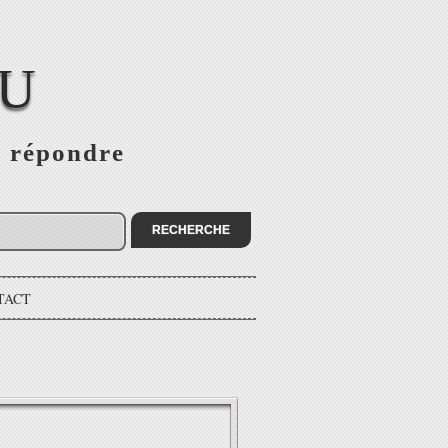
EU
s répondre
TACT