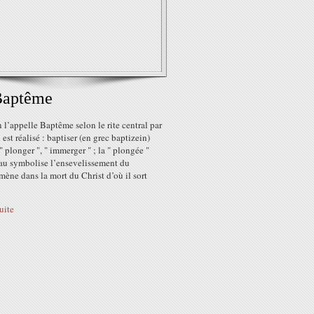
Baptême
l’appelle Baptême selon le rite central par
l est réalisé : baptiser (en grec baptizein)
 " plonger ", " immerger " ; la " plongée "
eau symbolise l’ensevelissement du
ène dans la mort du Christ d’où il sort
suite