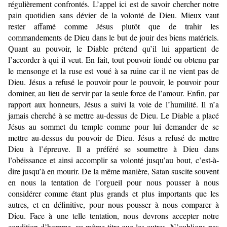
régulièrement confrontés. L’appel ici est de savoir chercher notre
pain quotidien sans dévier de la volonté de Dieu. Mieux vaut
rester affamé comme Jésus plutôt que de trahir les
commandements de Dieu dans le but de jouir des biens matériels.
Quant au pouvoir, le Diable prétend qu’il lui appartient de
l’accorder à qui il veut. En fait, tout pouvoir fondé ou obtenu par
le mensonge et la ruse est voué à sa ruine car il ne vient pas de
Dieu. Jésus a refusé le pouvoir pour le pouvoir, le pouvoir pour
dominer, au lieu de servir par la seule force de l’amour. Enfin, par
rapport aux honneurs, Jésus a suivi la voie de l’humilité. Il n’a
jamais cherché à se mettre au-dessus de Dieu. Le Diable a placé
Jésus au sommet du temple comme pour lui demander de se
mettre au-dessus du pouvoir de Dieu. Jésus a refusé de mettre
Dieu à l’épreuve. Il a préféré se soumettre à Dieu dans
l’obéissance et ainsi accomplir sa volonté jusqu’au bout, c’est-à-
dire jusqu’à en mourir. De la même manière, Satan suscite souvent
en nous la tentation de l’orgueil pour nous pousser à nous
considérer comme étant plus grands et plus importants que les
autres, et en définitive, pour nous pousser à nous comparer à
Dieu. Face à une telle tentation, nous devrons accepter notre
condition d’homme, au même titre que les autres. N’oublions pas